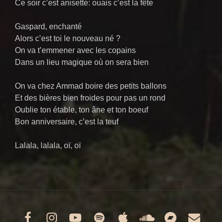
Ce soir c’est anisette: ouais c’est la fête
Gaspard, enchanté
Alors c’est toi le nouveau né ?
On va t’emmener avec les copains
Dans un lieu magique où on sera bien
On va chez Ammad boire des petits ballons
Et des bières bien froides pour pas un rond
Oublie ton étable, ton âne et ton boeuf
Bon anniversaire, c’est la teuf
Lalala, lalala, oï, oï
Facebook
Instagram
Youtube
Spotify
Apple
Soundclou
Bandc
Ema