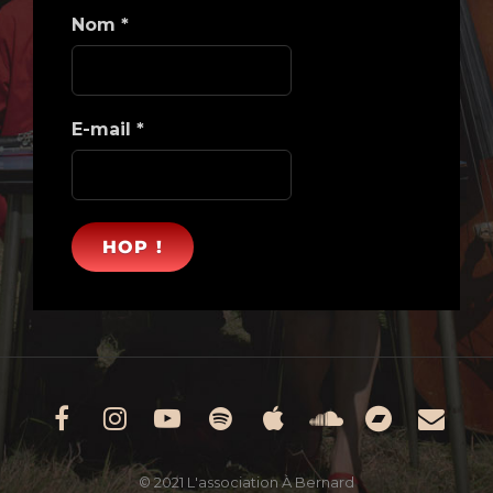
Nom
*
E-mail
*
Facebook
Instagram
Youtube
Spotify
Apple
Soundclou
Bandc
Ema
Music
© 2021 L'association À Bernard