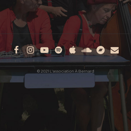
Facebook
Instagram
Youtube
Spotify
Apple
Soundcl
Band
Em
Music
© 2021 L'association À Bernard