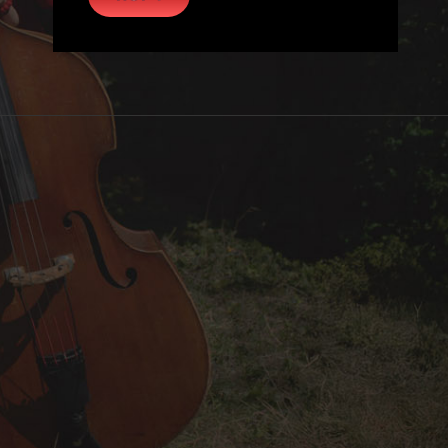
oud
camp
ail