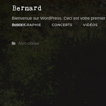
BERNARD
Chansons Rock À Bretelles
Bienvenue sur WordPress. Ceci est votre premier 
écrire !
DISCOGRAPHIE
CONCERTS
VIDÉOS
Catégories
Non classé
Navigation
de
l’article