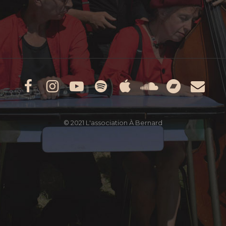
Facebook
Instagram
Youtube
Spotify
Apple
Soundcl
Band
Em
Music
© 2021 L'association À Bernard