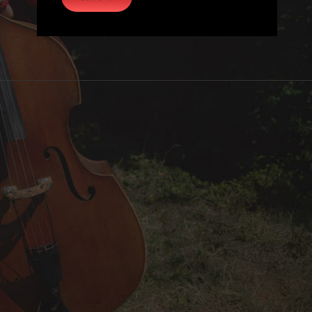
oud
camp
ail