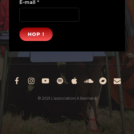
E-mail
*
Facebook
Instagram
Youtube
Spotify
Apple
Soundclou
Bandc
Ema
Music
© 2021 L'association À Bernard